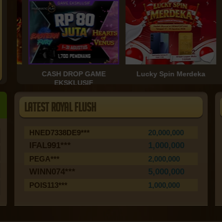
CASH DROP GAME
Lucky Spin Merdeka
Luc
EKSKLUSIF
LATEST ROYAL FLUSH
HNED7338DE9***
20,000,000
IFAL991***
1,000,000
PEGA***
2,000,000
WINN074***
5,000,000
POIS113***
1,000,000