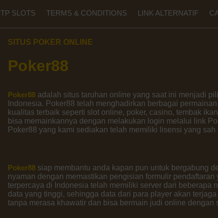
TP SLOTS
TERMS & CONDITIONS
LINK ALTERNATIF
C
SITUS POKER ONLINE
Poker88
Poker88
adalah situs taruhan online yang saat ini menjadi pi
Indonesia. Poker88 telah menghadirkan berbagai permainan 
kualitas terbaik seperti slot online, poker, casino, tembak i
bisa memainkannya dengan melakukan login melalui link Po
Poker88 yang kami sediakan telah memiliki lisensi yang sah 
Poker88
siap membantu anda kapan pun untuk bergabung den
nyaman dengan memastikan pengisian formulir pendaftaran 
terpercaya di Indonesia telah memiliki server dari beberapa
data yang tinggi, sehingga data dari para player akan terja
tanpa merasa khawatir dan bisa bermain judi online dengan 