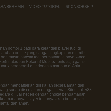
ARA BERMAIN
VIDEO TUTORIAL
SPONSORSHIP
lihan nomor 1 bagi para kalangan player judi di
taruhan online yang sangat lengkap dan memiliki
kan dan masih banyak lagi permainan lainnya. Anda
ker88 ataupun Poker88 Mobile. Tentu saja game
untuk beroperasi di Indonesia maupun di Asia.
gan mendaftarkan diri kalian secara aman dan
yang sudah disediakan dengan benar. Situs poker88
 negara di luar negeri dengan tingkat pengamanan
ga keamanannya, player tentunya akan bertransaksi
santai dan aman.