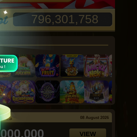
796,301,758
No Assets
for pp pop
izes
08 August 2026
,000,000
VIEW