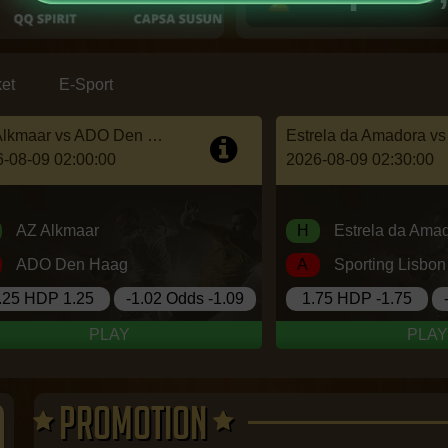
et
E-Sport
AZ Alkmaar vs ADO Den Haag
-08-09 02:00:00
2026-08-09 02:30:00
AZ Alkmaar
H
Estrela da Ama
ADO Den Haag
A
Sporting Lisbon
.25 HDP 1.25
-1.02 Odds -1.09
1.75 HDP -1.75
PLAY
PLAY
PROMOTION