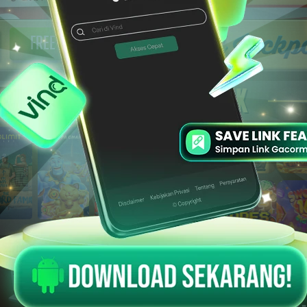
FREE REGISTER
HOT PICK
All
Tournament Poker Pr
Rp. 66