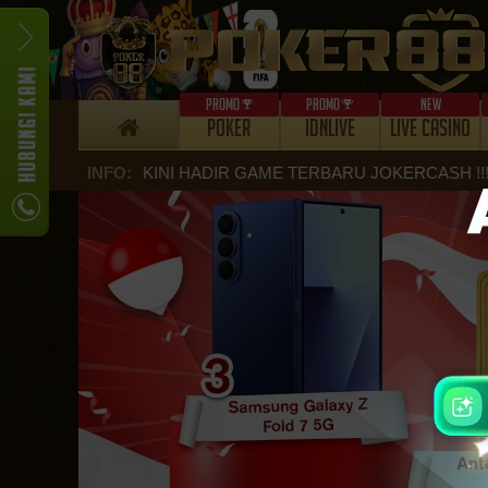
Live
Chat
PROMO
PROMO
NEW
poker88official
POKER
IDNLIVE
LIVE CASINO
INFO:
8/2026
KINI HADIR GAME TERBARU JOKERCASH !!! AKSES SELA
poker88_ofc
pkrr88.ofc
+6287746312792
kedaipk88ofc
pk88_ofc
OFFICIAL_POKER88