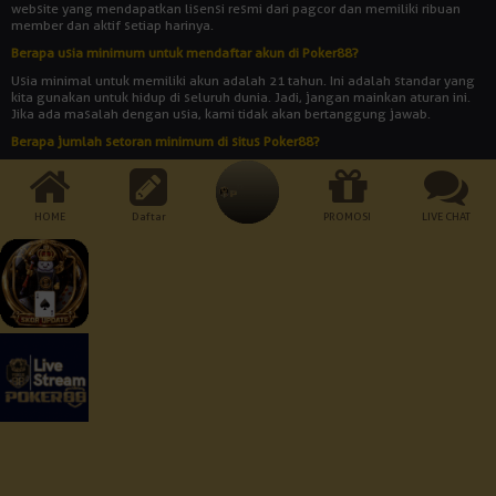
website yang mendapatkan lisensi resmi dari pagcor dan memiliki ribuan
member dan aktif setiap harinya.
Berapa usia minimum untuk mendaftar akun di Poker88?
Usia minimal untuk memiliki akun adalah 21 tahun. Ini adalah standar yang
kita gunakan untuk hidup di seluruh dunia. Jadi, jangan mainkan aturan ini.
Jika ada masalah dengan usia, kami tidak akan bertanggung jawab.
Berapa jumlah setoran minimum di situs Poker88?
Jumlah setoran minimum adalah Rp 10.000. Bukankah itu rendah? Dengan
uang yang begitu banyak, Anda bisa memainkan semua jenis permainan
yang disediakan oleh agen judi online POKER88.
HOME
Daftar
PROMOSI
LIVE CHAT
Cara Pembayaran:
Dukungan Perangkat :
Keamanan Terjamin :
© 2026 Poker88. All Rights Reserved | 18+