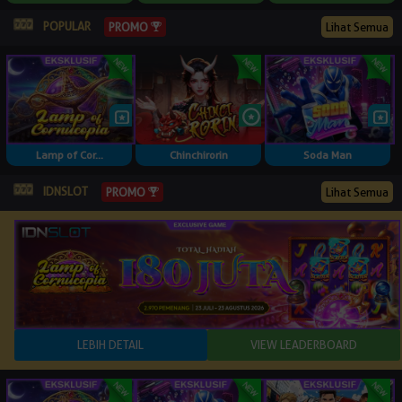
POPULAR
Lihat Semua
PROMO
Lamp of Cor...
Chinchirorin
Soda Man
IDNSLOT
Lihat Semua
PROMO