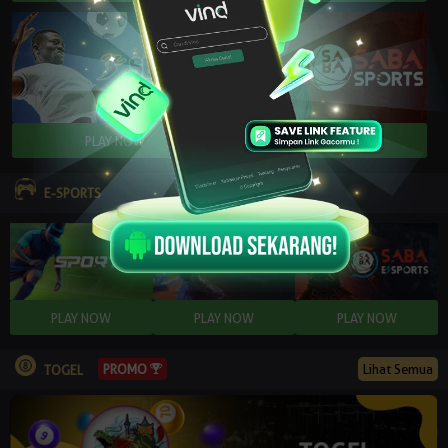
E-SPORTS
Lihat Semua
PROMO
TOGEL