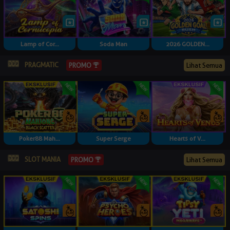
Lamp of Cor...
Soda Man
2026 GOLDEN...
PRAGMATIC
Lihat Semua
PROMO
Poker88 Mah...
Super Serge
Hearts of V...
SLOT MANIA
Lihat Semua
PROMO