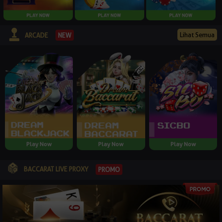
Lihat Semua
NEW
ARCADE
Play Now
Play Now
Play Now
BACCARAT LIVE PROXY
PROMO