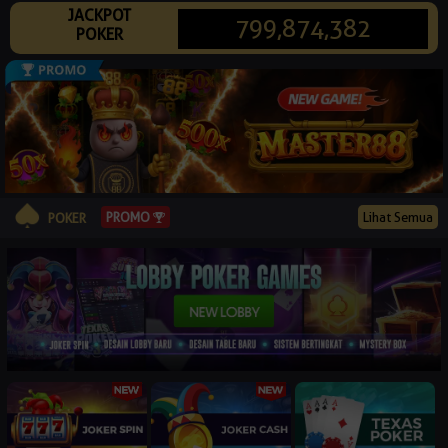
JACKPOT
© 2026 p0ker303.com. All Rights Reserved | 18+
799,874,382
POKER
Lihat Semua
PROMO
POKER