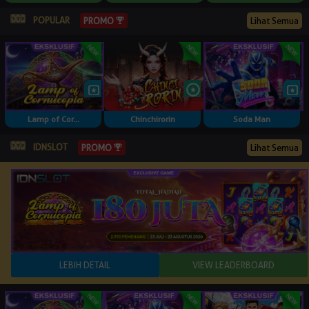
POPULAR
Lihat Semua
PROMO
Lamp of Cor...
Chinchirorin
Soda Man
IDNSLOT
Lihat Semua
PROMO