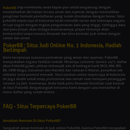
siap membantu anda kapan pun untuk bergabung dengan
Poker88
mendaftarkan diri kalian secara aman dan nyaman dengan memastikan
pengisian formulir pendaftaran yang sudah disediakan dengan benar. Situs
poker88 terpercaya di Indonesia telah memiliki server dari beberapa negara
di luar negeri dengan tingkat pengamanan data yang tinggi, sehingga data
dari para player akan terjaga keamanannya, player tentunya akan
bertransaksi tanpa merasa khawatir dan bisa bermain judi online dengan
santai dan aman.
Poker88 : Situs Judi Online No. 1 Indonesia, Hadiah
Berlimpah
Demi terciptanya suasana permainan yang aman dan nyaman, Poker88
menyediakan segala fasilitas terbaik. Misalnya customer service 24/7, daftar
akun Poker88 gratis, pilihan terbanyak ada di berbagai bank (BCA, BNI, BRI,
BII, CIMB Niaga, Danamon dan Mandiri) dan setoran E-Wallet, penarikan tak
terbatas serta promosi menarik. Situs taruhan online terpercaya di Indonesia
ini juga dilatih untuk tetap profesional dan ramah saat melayani pelanggan
selama 24 jam. Karenanya, Anda tidak perlu khawatir kesulitan saat berjudi
di situs Poker88. Bergabunglah bersama kami dengan cara mendaftar di
menu daftar yang sudah tertera.
FAQ - Situs Terpercaya Poker88
Amankah Bermain Di Situs Poker88?
Sangatlah aman bermain di judi online Poker88, Karena Poker88 merupakan