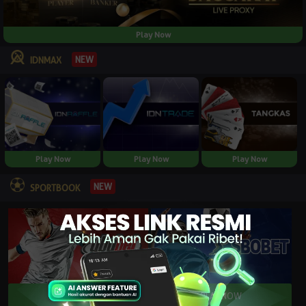
Play Now
NEW
IDNMAX
Play Now
Play Now
Play Now
NEW
SPORTBOOK