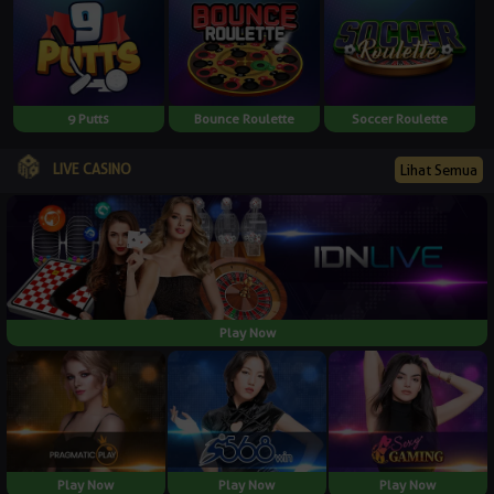
9 Putts
Bounce Roulette
Soccer Roulette
LIVE CASINO
Lihat Semua
Play Now
Play Now
Play Now
Play Now