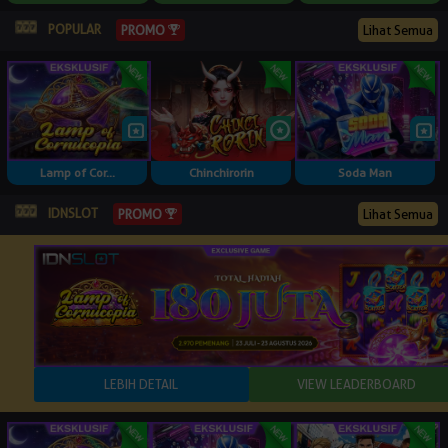
POPULAR
Lihat Semua
PROMO
Lamp of Cor...
Chinchirorin
Soda Man
IDNSLOT
Lihat Semua
PROMO