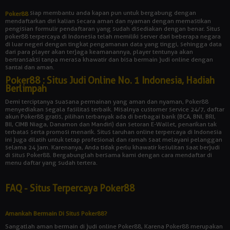
siap membantu anda kapan pun untuk bergabung dengan
Poker88
mendaftarkan diri kalian secara aman dan nyaman dengan memastikan
pengisian formulir pendaftaran yang sudah disediakan dengan benar. Situs
poker88 terpercaya di Indonesia telah memiliki server dari beberapa negara
di luar negeri dengan tingkat pengamanan data yang tinggi, sehingga data
dari para player akan terjaga keamanannya, player tentunya akan
bertransaksi tanpa merasa khawatir dan bisa bermain judi online dengan
santai dan aman.
Poker88 : Situs Judi Online No. 1 Indonesia, Hadiah
Berlimpah
Demi terciptanya suasana permainan yang aman dan nyaman, Poker88
menyediakan segala fasilitas terbaik. Misalnya customer service 24/7, daftar
akun Poker88 gratis, pilihan terbanyak ada di berbagai bank (BCA, BNI, BRI,
BII, CIMB Niaga, Danamon dan Mandiri) dan setoran E-Wallet, penarikan tak
terbatas serta promosi menarik. Situs taruhan online terpercaya di Indonesia
ini juga dilatih untuk tetap profesional dan ramah saat melayani pelanggan
selama 24 jam. Karenanya, Anda tidak perlu khawatir kesulitan saat berjudi
di situs Poker88. Bergabunglah bersama kami dengan cara mendaftar di
menu daftar yang sudah tertera.
FAQ - Situs Terpercaya Poker88
Amankah Bermain Di Situs Poker88?
Sangatlah aman bermain di judi online Poker88, Karena Poker88 merupakan