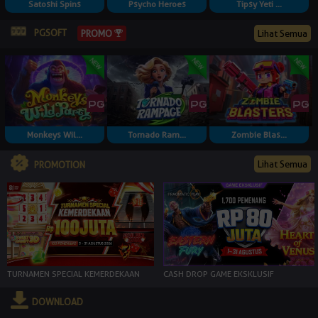
Satoshi Spins
Psycho Heroes
Tipsy Yeti ...
PGSOFT
Lihat Semua
PROMO
Monkeys Wil...
Tornado Ram...
Zombie Blas...
Lihat Semua
PROMOTION
TURNAMEN SPECIAL KEMERDEKAAN
CASH DROP GAME EKSKLUSIF
DOWNLOAD