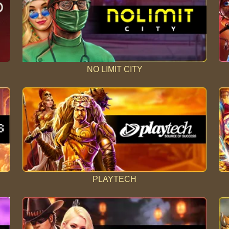
NO LIMIT CITY
PLAYTECH