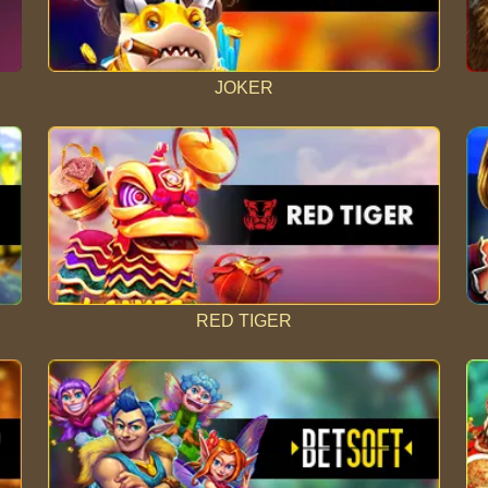
JOKER
RED TIGER