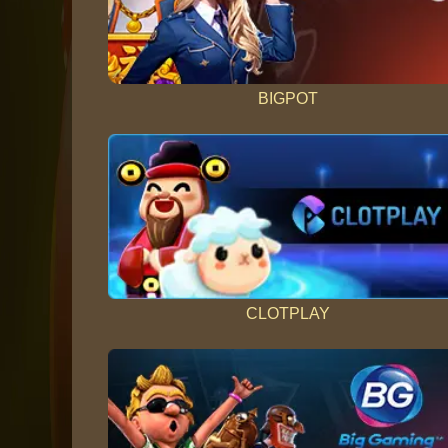
BIGPOT
CLOTPLAY