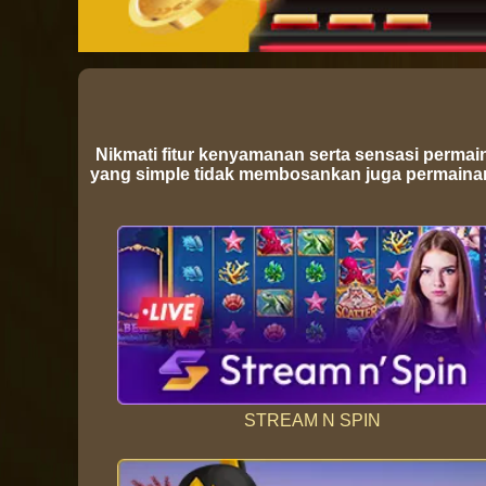
INFO
POKER88
Link
Alternatif
Nikmati fitur kenyamanan serta sensasi permai
yang simple tidak membosankan juga permainan
Download
Aplikasi
Mobile
STREAM N SPIN