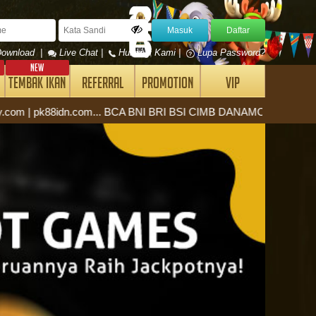
Masuk
ownload |
Live Chat |
Hubungi Kami |
Lupa Password?
NEW
TEMBAK IKAN
REFERRAL
PROMOTION
VIP
com... BCA BNI BRI BSI CIMB DANAMON E-WALLET JAGO JENI