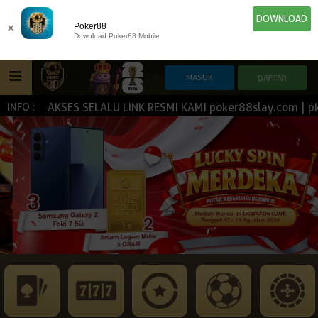
DOWNLOAD
×
Poker88
Download Poker88 Mobile
!!! AKSES SELALU LINK RESMI KAMI poker88slay.com | pk88i
INFO :
HOME
IDN E-LOTTERY
POKER
SLOT GAME
NEW
NEW
SPORTBOOK
LIVE CASINO
IDNLIVE
NEW
ESPORTS
TOGEL
ARCADE
NEW
NEW
NEW
TEMBAK IKAN
IDNRAFFLE
IDNTRADE