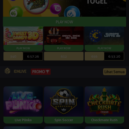
340
6:57:25
612
656
6:53:19
IDNLIVE
Lihat Semua
PROMO
Live Plinko
Spin Soccer
Checkmate Rush