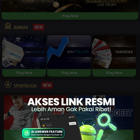
Play Now
NEW
IDNMAX
Play Now
Play Now
Play Now
NEW
SPORTBOOK