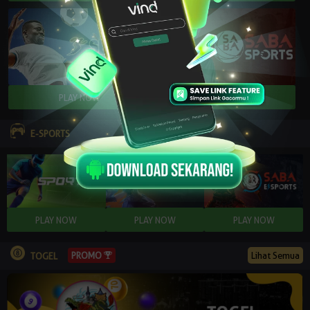
E-SPORTS
Lihat Semua
PROMO
TOGEL