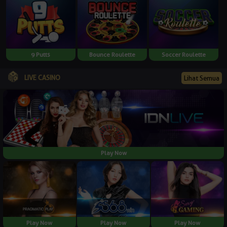
9 Putts
Bounce Roulette
Soccer Roulette
LIVE CASINO
Lihat Semua
Play Now
Play Now
Play Now
Play Now