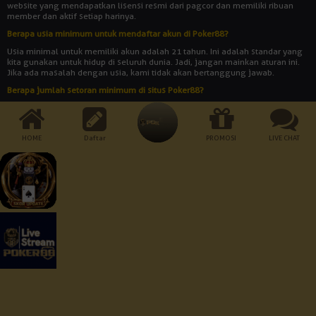
website yang mendapatkan lisensi resmi dari pagcor dan memiliki ribuan
member dan aktif setiap harinya.
Berapa usia minimum untuk mendaftar akun di Poker88?
Usia minimal untuk memiliki akun adalah 21 tahun. Ini adalah standar yang
kita gunakan untuk hidup di seluruh dunia. Jadi, jangan mainkan aturan ini.
Jika ada masalah dengan usia, kami tidak akan bertanggung jawab.
Berapa jumlah setoran minimum di situs Poker88?
Jumlah setoran minimum adalah Rp 10.000. Bukankah itu rendah? Dengan
uang yang begitu banyak, Anda bisa memainkan semua jenis permainan
yang disediakan oleh agen judi online POKER88.
HOME
Daftar
PROMOSI
LIVE CHAT
Cara Pembayaran:
Dukungan Perangkat :
Keamanan Terjamin :
© 2026 Poker88. All Rights Reserved | 18+