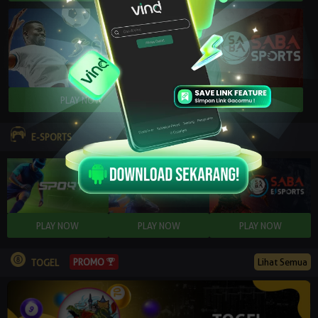
E-SPORTS
Lihat Semua
PROMO
TOGEL