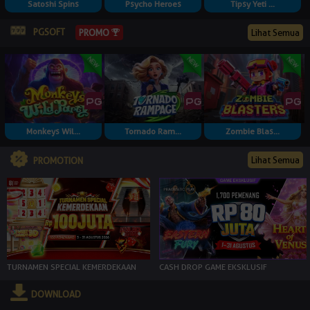
Satoshi Spins
Psycho Heroes
Tipsy Yeti ...
PGSOFT
Lihat Semua
PROMO
Monkeys Wil...
Tornado Ram...
Zombie Blas...
Lihat Semua
PROMOTION
TURNAMEN SPECIAL KEMERDEKAAN
CASH DROP GAME EKSKLUSIF
DOWNLOAD