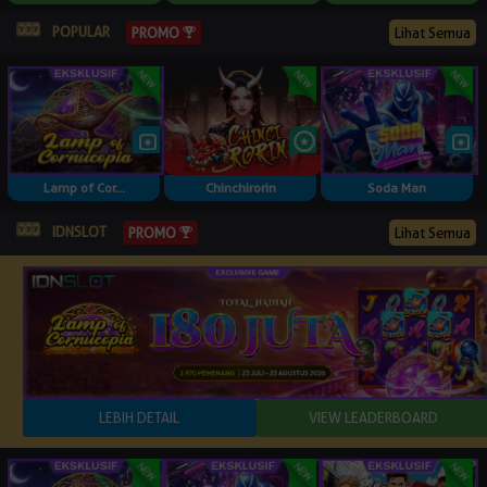
POPULAR
Lihat Semua
PROMO
Lamp of Cor...
Chinchirorin
Soda Man
IDNSLOT
Lihat Semua
PROMO