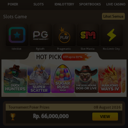
POKER
SLOTS
IDNLOTTERY
SPORTBOOKS
LIVE CASINO
NEW
Slots Game
Lihat Semua
TANGKAS
RTP
DEPOSIT
WITHDRAW
Idnslot
Pgsoft
Pragmatic
Slot Mania
No Limit City
HOT PICK
PROMOSI
RTP up to 97%
DOWNLOAD
REFERRAL
JACKPOT
Tournament Poker Prizes
08 August 2026
VIP MEMBER
Rp. 66,000,000
HUBUNGI KAMI