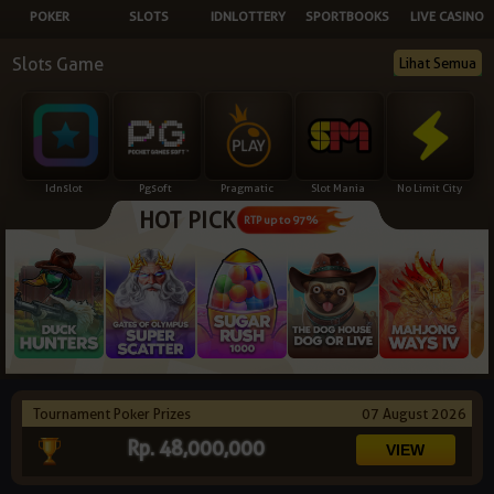
POKER
SLOTS
IDNLOTTERY
SPORTBOOKS
LIVE CASINO
NEW
Slots Game
Lihat Semua
TANGKAS
RTP
DEPOSIT
WITHDRAW
Idnslot
Pgsoft
Pragmatic
Slot Mania
No Limit City
HOT PICK
PROMOSI
RTP up to 97%
DOWNLOAD
REFERRAL
JACKPOT
Tournament Poker Prizes
07 August 2026
VIP MEMBER
Rp. 48,000,000
HUBUNGI KAMI