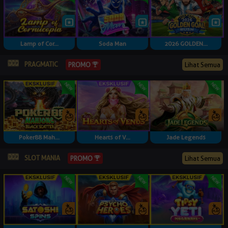
Lamp of Cor...
Soda Man
2026 GOLDEN...
PRAGMATIC
Lihat Semua
PROMO
Poker88 Mah...
Hearts of V...
Jade Legends
SLOT MANIA
Lihat Semua
PROMO