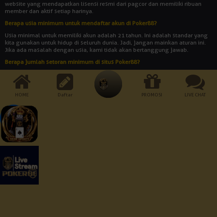
website yang mendapatkan lisensi resmi dari pagcor dan memiliki ribuan
member dan aktif setiap harinya.
Berapa usia minimum untuk mendaftar akun di Poker88?
Usia minimal untuk memiliki akun adalah 21 tahun. Ini adalah standar yang
kita gunakan untuk hidup di seluruh dunia. Jadi, jangan mainkan aturan ini.
Jika ada masalah dengan usia, kami tidak akan bertanggung jawab.
Berapa jumlah setoran minimum di situs Poker88?
Jumlah setoran minimum adalah Rp 10.000. Bukankah itu rendah? Dengan
uang yang begitu banyak, Anda bisa memainkan semua jenis permainan
yang disediakan oleh agen judi online POKER88.
HOME
Daftar
PROMOSI
LIVE CHAT
Cara Pembayaran:
Dukungan Perangkat :
Keamanan Terjamin :
© 2026 Poker88. All Rights Reserved | 18+