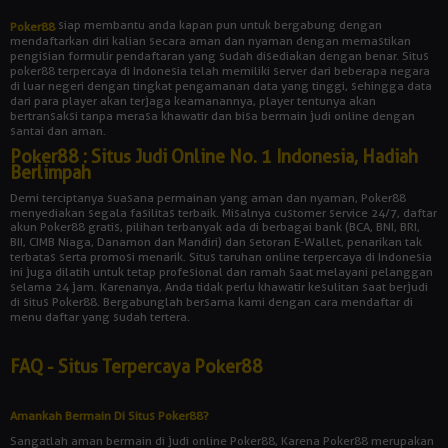
siap membantu anda kapan pun untuk bergabung dengan
Poker88
mendaftarkan diri kalian secara aman dan nyaman dengan memastikan
pengisian formulir pendaftaran yang sudah disediakan dengan benar. Situs
poker88 terpercaya di Indonesia telah memiliki server dari beberapa negara
di luar negeri dengan tingkat pengamanan data yang tinggi, sehingga data
dari para player akan terjaga keamanannya, player tentunya akan
bertransaksi tanpa merasa khawatir dan bisa bermain judi online dengan
santai dan aman.
Poker88 : Situs Judi Online No. 1 Indonesia, Hadiah
Berlimpah
Demi terciptanya suasana permainan yang aman dan nyaman, Poker88
menyediakan segala fasilitas terbaik. Misalnya customer service 24/7, daftar
akun Poker88 gratis, pilihan terbanyak ada di berbagai bank (BCA, BNI, BRI,
BII, CIMB Niaga, Danamon dan Mandiri) dan setoran E-Wallet, penarikan tak
terbatas serta promosi menarik. Situs taruhan online terpercaya di Indonesia
ini juga dilatih untuk tetap profesional dan ramah saat melayani pelanggan
selama 24 jam. Karenanya, Anda tidak perlu khawatir kesulitan saat berjudi
di situs Poker88. Bergabunglah bersama kami dengan cara mendaftar di
menu daftar yang sudah tertera.
FAQ - Situs Terpercaya Poker88
Amankah Bermain Di Situs Poker88?
Sangatlah aman bermain di judi online Poker88, Karena Poker88 merupakan