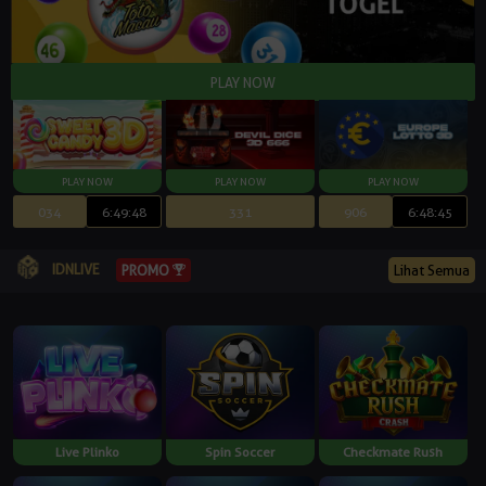
034
6:49:47
331
906
6:48:44
IDNLIVE
Lihat Semua
PROMO
Live Plinko
Spin Soccer
Checkmate Rush