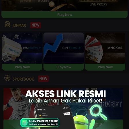
Play Now
NEW
IDNMAX
Play Now
Play Now
Play Now
NEW
SPORTBOOK