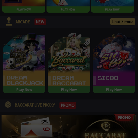
Lihat Semua
NEW
ARCADE
Play Now
Play Now
Play Now
BACCARAT LIVE PROXY
PROMO