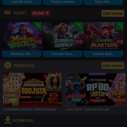
Satoshi Spins
Psycho Heroes
Tipsy Yeti ...
PGSOFT
Lihat Semua
PROMO
Monkeys Wil...
Tornado Ram...
Zombie Blas...
Lihat Semua
PROMOTION
TURNAMEN SPECIAL KEMERDEKAAN
CASH DROP GAME EKSKLUSIF
DOWNLOAD