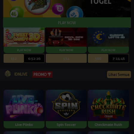
152
6:52:25
534
380
7:14:47
IDNLIVE
Lihat Semua
PROMO
Live Plinko
Spin Soccer
Checkmate Rush