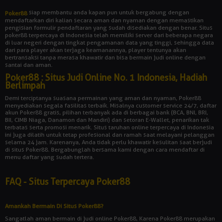
siap membantu anda kapan pun untuk bergabung dengan
Poker88
mendaftarkan diri kalian secara aman dan nyaman dengan memastikan
pengisian formulir pendaftaran yang sudah disediakan dengan benar. Situs
poker88 terpercaya di Indonesia telah memiliki server dari beberapa negara
di luar negeri dengan tingkat pengamanan data yang tinggi, sehingga data
dari para player akan terjaga keamanannya, player tentunya akan
bertransaksi tanpa merasa khawatir dan bisa bermain judi online dengan
santai dan aman.
Poker88 : Situs Judi Online No. 1 Indonesia, Hadiah
Berlimpah
Demi terciptanya suasana permainan yang aman dan nyaman, Poker88
menyediakan segala fasilitas terbaik. Misalnya customer service 24/7, daftar
akun Poker88 gratis, pilihan terbanyak ada di berbagai bank (BCA, BNI, BRI,
BII, CIMB Niaga, Danamon dan Mandiri) dan setoran E-Wallet, penarikan tak
terbatas serta promosi menarik. Situs taruhan online terpercaya di Indonesia
ini juga dilatih untuk tetap profesional dan ramah saat melayani pelanggan
selama 24 jam. Karenanya, Anda tidak perlu khawatir kesulitan saat berjudi
di situs Poker88. Bergabunglah bersama kami dengan cara mendaftar di
menu daftar yang sudah tertera.
FAQ - Situs Terpercaya Poker88
Amankah Bermain Di Situs Poker88?
Sangatlah aman bermain di judi online Poker88, Karena Poker88 merupakan