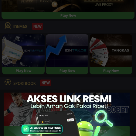
Play Now
NEW
IDNMAX
Play Now
Play Now
Play Now
NEW
SPORTBOOK