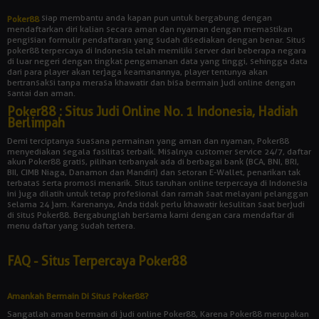
siap membantu anda kapan pun untuk bergabung dengan
Poker88
mendaftarkan diri kalian secara aman dan nyaman dengan memastikan
pengisian formulir pendaftaran yang sudah disediakan dengan benar. Situs
poker88 terpercaya di Indonesia telah memiliki server dari beberapa negara
di luar negeri dengan tingkat pengamanan data yang tinggi, sehingga data
dari para player akan terjaga keamanannya, player tentunya akan
bertransaksi tanpa merasa khawatir dan bisa bermain judi online dengan
santai dan aman.
Poker88 : Situs Judi Online No. 1 Indonesia, Hadiah
Berlimpah
Demi terciptanya suasana permainan yang aman dan nyaman, Poker88
menyediakan segala fasilitas terbaik. Misalnya customer service 24/7, daftar
akun Poker88 gratis, pilihan terbanyak ada di berbagai bank (BCA, BNI, BRI,
BII, CIMB Niaga, Danamon dan Mandiri) dan setoran E-Wallet, penarikan tak
terbatas serta promosi menarik. Situs taruhan online terpercaya di Indonesia
ini juga dilatih untuk tetap profesional dan ramah saat melayani pelanggan
selama 24 jam. Karenanya, Anda tidak perlu khawatir kesulitan saat berjudi
di situs Poker88. Bergabunglah bersama kami dengan cara mendaftar di
menu daftar yang sudah tertera.
FAQ - Situs Terpercaya Poker88
Amankah Bermain Di Situs Poker88?
Sangatlah aman bermain di judi online Poker88, Karena Poker88 merupakan