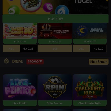
424
6:50:27
146
261
7:18:9
IDNLIVE
Lihat Semua
PROMO
Live Plinko
Spin Soccer
Checkmate Rush